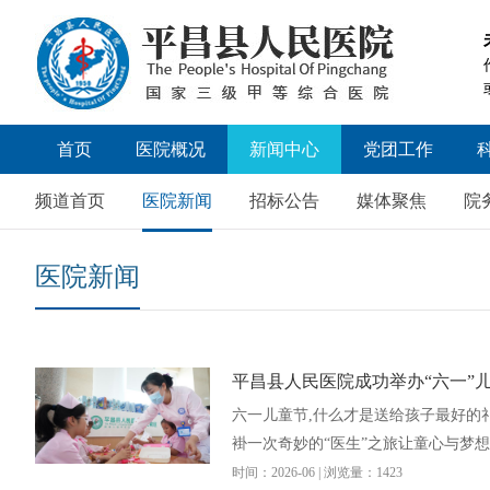
首页
医院概况
新闻中心
党团工作
医院简介
医院新闻
党委工作
频道首页
医院新闻
招标公告
媒体聚焦
院
领导团队
招标公告
医院新闻
历届领导
媒体聚焦
医院文化
院务公开
医院荣誉
视频新闻
平昌县人民医院成功举办“六一”儿
医院掠影
人才招聘
六一儿童节,什么才是送给孩子最好的
褂一次奇妙的“医生”之旅让童心与梦想
时间：2026-06 | 浏览量：1423