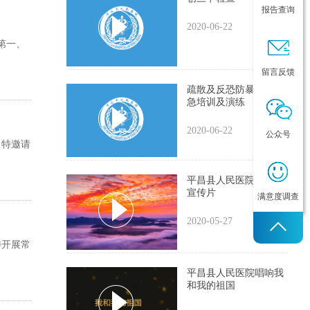
报告查询
2020-06-22
第一、
留言反馈
疏散及反恐防暴灭火应
急培训及演练
2020-06-22
公众号
，特邀请
平昌县人民医院2018年
宣传片
满意度调查
2020-05-27
委开展常
平昌县人民医院唱响我
和我的祖国