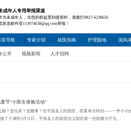
未成年人专用举报渠道
作为未成年人，当您的权益受到侵害时，请拨打0827-6238656
或发送邮件至113074638@qq.com举报！
科室导航
专家介绍
就医指南
护理园地
清风
院本部
就医须知
护理概况
工作
务公开
视频新闻
人才招聘
信义院区
门诊时间
护理资讯
好人
患者就医查询
护理风采
政策
诊疗项目查询
投诉
住院指南
童节“小医生体验活动”
药品信息查询
礼物？是玩具？是糖果？在平昌县人民医院，答案有点特别——一件小小
医疗保险
撞了个满怀5月31日，平昌县人民医院信义院区第一住院楼大厅充....
患者交流