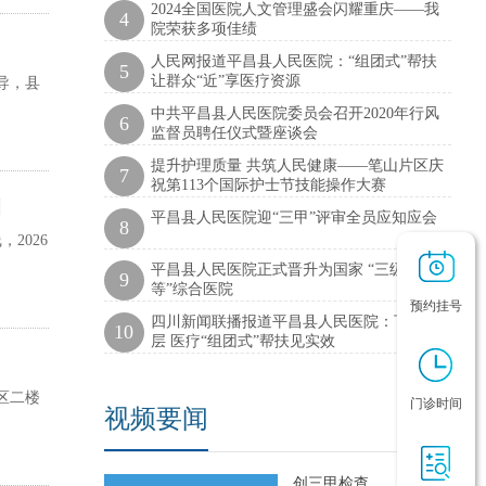
2024全国医院人文管理盛会闪耀重庆——我
4
院荣获多项佳绩
人民网报道平昌县人民医院：“组团式”帮扶
5
让群众“近”享医疗资源
导，县
中共平昌县人民医院委员会召开2020年行风
6
监督员聘任仪式暨座谈会
提升护理质量 共筑人民健康——笔山片区庆
7
祝第113个国际护士节技能操作大赛
训
平昌县人民医院迎“三甲”评审全员应知应会
8
2026
平昌县人民医院正式晋升为国家 “三级甲
9
等”综合医院
预约挂号
四川新闻联播报道平昌县人民医院：下沉基
10
层 医疗“组团式”帮扶见实效
区二楼
门诊时间
视频要闻
创三甲检查