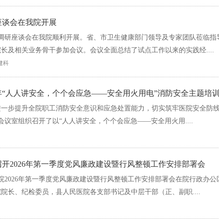
预约挂号
座谈会在我院开展
当天挂号
题调研座谈会在我院顺利开展。省、市卫生健康部门领导及专家团队莅临指
费用查询
长及相关业务骨干参加会议。会议全面总结了试点工作以来的实践经....
报告查询
保健科
健康体检
半年“人人讲安全，个个会应急——安全用火用电”消防安全主题培
交通指南
一步提升全院职工消防安全意识和应急处置能力，切实筑牢医院安全防线，
特色医疗
会议室组织召开了以“人人讲安全，个个会应急——安全用火用....
留言反馈
开2026年第一季度党风廉政建设暨行风整顿工作安排部署会
院2026年第一季度党风廉政建设暨行风整顿工作安排部署会在院行政办公
院长、纪检委员，县人民医院各支部书记及中层干部（正、副职....