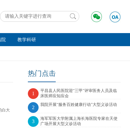
满院
教学科研
动态
工作动态
好事
学术交流
法规
远程医疗
热门点击
举报
资料下载
平昌县人民医院迎“三甲”评审医务人员及临
实习进修
1
床医师应知应会
我院开展“服务百姓健康行动”大型义诊活动
2
的白大
海军军医大学附属上海长海医院专家在天使
3
广场开展大型义诊活动