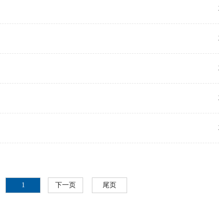
预约挂号
当天挂号
费用查询
报告查询
健康体检
交通指南
特色医疗
留言反馈
1
下一页
尾页