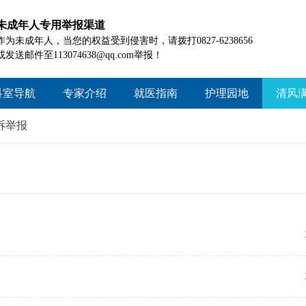
未成年人专用举报渠道
作为未成年人，当您的权益受到侵害时，请拨打0827-6238656
或发送邮件至113074638@qq.com举报！
科室导航
专家介绍
就医指南
护理园地
清风
院本部
就医须知
护理概况
工作
诉举报
信义院区
门诊时间
护理资讯
好人
患者就医查询
护理风采
政策
诊疗项目查询
投诉
住院指南
药品信息查询
医疗保险
患者交流