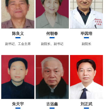
陈良义
何朝春
毕因培
副书记、工会主席
副院长、副书记
副院长
朱天宇
古远鑫
刘正武