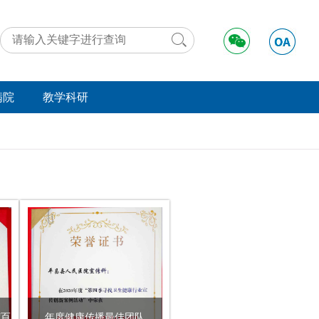
满院
教学科研
动态
工作动态
好事
学术交流
法规
远程医疗
举报
资料下载
实习进修
“百
年度健康传播最佳团队