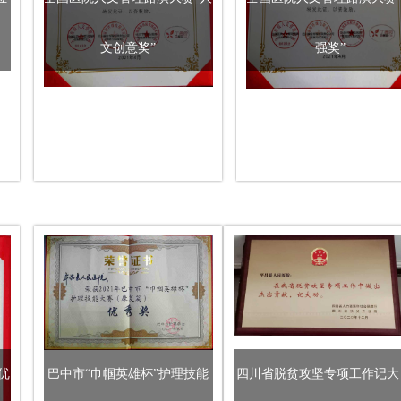
预约挂号
当天挂号
文创意奖”
强奖”
费用查询
报告查询
健康体检
交通指南
特色医疗
留言反馈
优
巴中市“巾帼英雄杯”护理技能
四川省脱贫攻坚专项工作记大