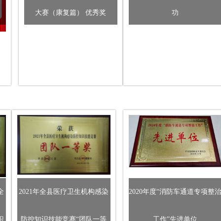
大赛（康复篇） 优秀奖
功
全
2021年全县医疗卫生机构感染
2020年度“消防车通道专项整
识
防控知识技能竞赛“团队一等
工作”先进单位