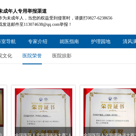
未成年人专用举报渠道
作为未成年人，当您的权益受到侵害时，请拨打0827-6238656
或发送邮件至113074638@qq.com举报！
科室导航
专家介绍
就医指南
护理园地
清风
院本部
就医须知
护理概况
工作
院文化
医院荣誉
医院掠影
信义院区
门诊时间
护理资讯
好人
患者就医查询
护理风采
政策
诊疗项目查询
投诉
住院指南
药品信息查询
医疗保险
患者交流
位
全国医院人文管理路演大赛“人
全国医院人文管理路演大赛