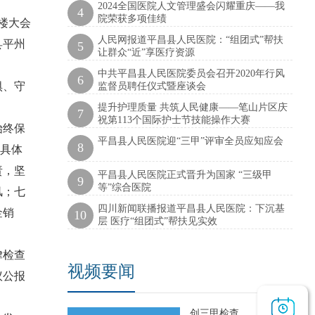
2024全国医院人文管理盛会闪耀重庆——我
4
院荣获多项佳绩
楼大会
人民网报道平昌县人民医院：“组团式”帮扶
县平州
5
让群众“近”享医疗资源
中共平昌县人民医院委员会召开2020年行风
6
惧、守
监督员聘任仪式暨座谈会
提升护理质量 共筑人民健康——笔山片区庆
7
祝第113个国际护士节技能操作大赛
始终保
平昌县人民医院迎“三甲”评审全员应知应会
8
绕具体
责，坚
平昌县人民医院正式晋升为国家 “三级甲
9
等”综合医院
风；七
四川新闻联播报道平昌县人民医院：下沉基
金销
10
层 医疗“组团式”帮扶见实效
。
律检查
视频要闻
议公报
创三甲检查