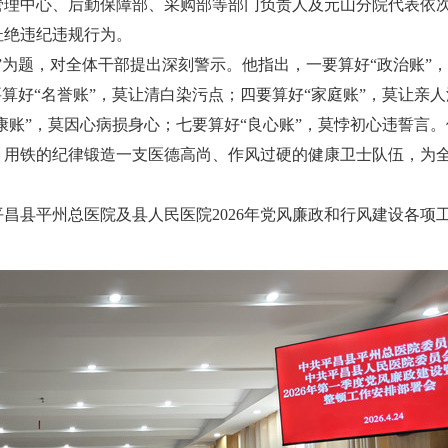
管理中心、后勤保障部、采购部等部门负责人及元山分院代表依
杜绝违纪违规行为。
”为题，对全体干部提出深刻警示。他指出，一要算好“政治账”
算好“名誉账”，莫让清白染污点；四要算好“家庭账”，莫让亲人
康账”，莫因心病损身心；七要算好“良心账”，莫悖初心违誓言。
，用铁的纪律锻造一支医德高尚、作风过硬的健康卫士队伍，为
昌县平州总医院及县人民医院2026年党风廉政和行风建设各项