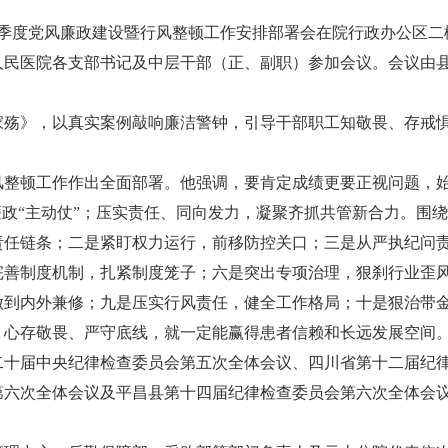
预约挂号
第一季度党风廉政建设暨行风整顿工作安排部署会在院行政办公区二
当天挂号
人民医院各支部书记及中层干部（正、副职）参加会议。会议由
费用查询
家殇》，以真实案例敲响廉洁警钟，引导干部职工知敬畏、存戒
报告查询
健康体检
行风整顿工作作出全面部署。他强调，要肯定成绩更要正视问题，
交通指南
廉政“主动仗”；压实责任、同向发力，凝聚齐抓共管新合力。围
特色医疗
责任链条；二是紧盯权力运行，前移防控关口；三是从严执纪问
留言反馈
完善制度机制，扎紧制度笼子；六是突出专项治理，狠刹行业歪
做到内外兼修；九是压实行风责任，健全工作格局；十是狠治带
、心存敬畏、严守底线，就一定能赢得患者信赖和长远发展空间
二十届中央纪律检查委员会第五次全体会议、四川省第十二届纪
第六次全体会议及平昌县第十四届纪律检查委员会第六次全体会