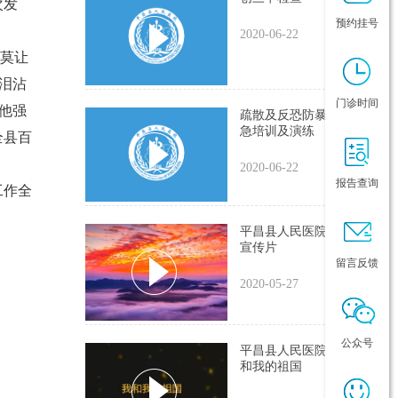
次发
预约挂号
2020-06-22
，莫让
泪沾
门诊时间
他强
疏散及反恐防暴灭火应
急培训及演练
全县百
2020-06-22
报告查询
工作全
平昌县人民医院2018年
宣传片
留言反馈
2020-05-27
公众号
平昌县人民医院唱响我
和我的祖国