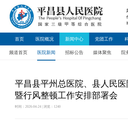
首页
医院概况
新闻中心
党团工作
医院简介
医院新闻
党委工作
频道首页
医院新闻
招标公告
媒体聚焦
院
领导团队
招标公告
历届领导
媒体聚焦
平昌县平州总医院、县人民医院
医院文化
院务公开
医院荣誉
视频新闻
暨行风整顿工作安排部署会
医院掠影
人才招聘
时间：2026-04-24 | 浏览：1240