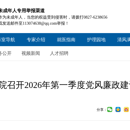
未成年人专用举报渠道
作为未成年人，当您的权益受到侵害时，请拨打0827-6238656
或发送邮件至113074638@qq.com举报！
科室导航
专家介绍
就医指南
护理园地
清风
院本部
就医须知
护理概况
工作
务公开
视频新闻
人才招聘
信义院区
门诊时间
护理资讯
好人
患者就医查询
护理风采
政策
召开2026年第一季度党风廉政建
诊疗项目查询
投诉
住院指南
药品信息查询
分享：
医疗保险
患者交流