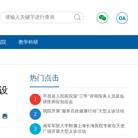
满院
教学科研
动态
工作动态
好事
学术交流
法规
远程医疗
热门点击
设
举报
资料下载
平昌县人民医院迎“三甲”评审医务人员及临
实习进修
1
床医师应知应会
我院开展“服务百姓健康行动”大型义诊活动
2
海军军医大学附属上海长海医院专家在天使
3
广场开展大型义诊活动