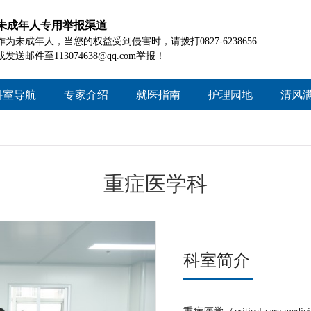
未成年人专用举报渠道
作为未成年人，当您的权益受到侵害时，请拨打0827-6238656
或发送邮件至113074638@qq.com举报！
科室导航
专家介绍
就医指南
护理园地
清风
院本部
就医须知
护理概况
工作
信义院区
门诊时间
护理资讯
好人
患者就医查询
护理风采
政策
重症医学科
诊疗项目查询
投诉
住院指南
药品信息查询
科室简介
医疗保险
患者交流