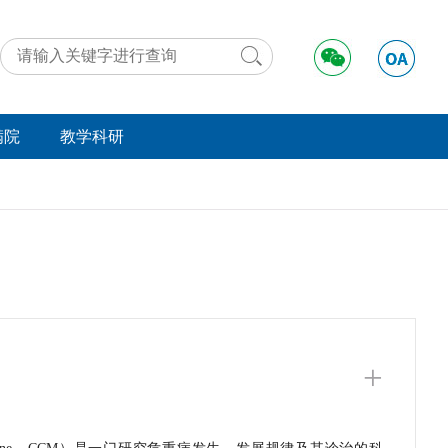
满院
教学科研
动态
工作动态
好事
学术交流
法规
远程医疗
举报
资料下载
实习进修
+