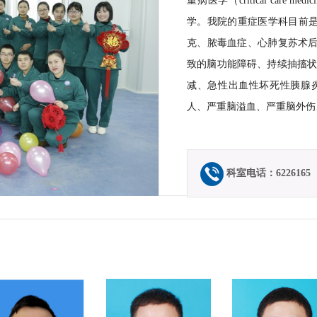
重病医学（critical car
预约挂号
学。我院的重症医学科目前是
当天挂号
克、脓毒血症、心肺复苏术后
费用查询
致的脑功能障碍、持续抽搐
减、急性出血性坏死性胰腺
报告查询
人、严重脑溢血、严重脑外伤、严
健康体检
交通指南
特色医疗
科室电话：6226165
留言反馈