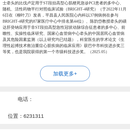
士牵头
的
比伐卢定用于
ST段抬高型心肌梗死急诊PCI患者的多中心、
随机、活性药物平行对照临床试验
（
BRIGHT-4研究）（于2022年11月
6日在《柳叶刀》发表，平昌县人民医院心内科以37例病例在参与
BRIGHT-4研究的87家医疗中心中排名第44位
）
、
陈韵岱教授牵头
的
磺
达肝癸钠应用于非
ST段抬高型急性冠状动脉综合征患者的多中心、前
瞻性、实操性临床研究
、
国家心血管病中心牵头的
中国居民心血管病
及其危险因素监测
（
以上研究均已结题），科室医生的学术论文
《生
理性起搏技术救治重症心脏疾病的临床应用》获巴中市科技进步奖三
等奖，
也
是我院获得的第一个市级科技进步奖
。（2025.05）
加载更多+
电话：
位置：6231311