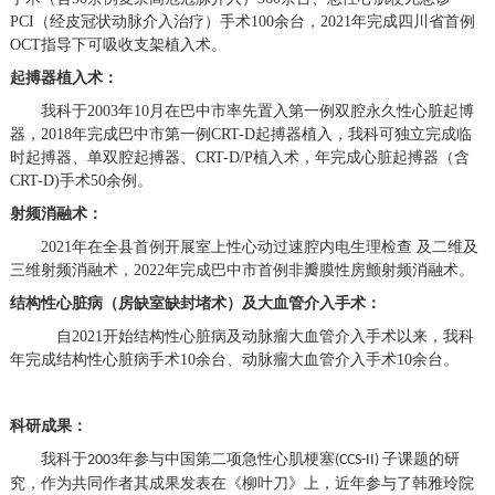
PCI
（经皮冠状动脉介入治疗）
手术
100余台
，
2021年完成四川省首例
OCT指导下可吸收支架植入术
。
起搏器植入术：
我科
于
2003年10月在巴中市率先置入第一例双腔永久性心脏起博
器，2018年完成巴中市第一例CRT-D起搏器植入，
我科可独立完成临
时起搏器、单双腔起搏器、
CRT-D/P植入术，年完成
心脏起搏器
（
含
CRT-D)
手术
50余例
。
射频消融术：
2021年在全县首例开展室上性心动过速腔内电生理检查 及二维及
三维射频消融术，2022年完成巴中市首例非瓣膜性房颤射频消融术
。
结构性心脏病（
房缺室缺封堵术
）及大血管介入手术：
自
2021开始结构性心脏病及动脉瘤大血管介入手术以来，我科
年完成
结构性心脏病手术
10余台
、
动脉瘤大血管介入手术
10余台
。
科研成果：
我科于
年参与中国第二项急性心肌梗塞
子课题的研
2003
(CCS-II)
究，
作为共同作者
其成果发表在《柳叶刀》上
，
近年参与了
韩雅玲院