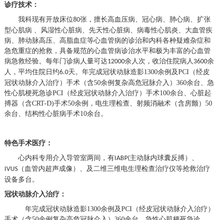
诊疗技术：
我科
现
有
开放床位
张
，
擅长高血压病、冠心病、肺心病、扩张
80
型心肌病
、风湿性心脏病、
先天性心脏病、
病毒性心肌炎、
大血管疾
病、肺动脉高压、高脂血症等
心血管病的诊治和内科各种疑难杂症和
急危重症的抢救，具备规范的心血管病诊治水平和极为丰富的心血管
病急救经验。
每
年门诊病人量可达
余人次，收治住院病人
余
12000
3600
人，平均住院日约
天。
年完成冠状动脉造影
1
3
00余例及PCI
（经皮
6.
0
冠状动脉介入治疗）
手术
（
含
50余例复杂高危冠脉介入
）
3
6
0余
台
、
急
性心肌梗死急诊
PCI
（经皮冠状动脉介入治疗）
手术
100余台
、
心脏起
搏器
（
含
CRT-D)
手术
50余例，电生理
检查、
射频消融术（含房颤）
5
0
余台
、
结构性心脏病手术
10余台。
特色手术医疗：
心内科专用介入导管室两间，有
主动脉内球囊反搏）、
IABP(
（血管内超声成像）、及二维三维电生理检查治疗仪等抢救治疗
IVUS
设备多台。
冠状动脉介入治疗：
年完成冠状动脉造影
1
3
00余例及PCI
（经皮冠状动脉介入治疗）
手术
（
含
50余例复杂高危冠脉介入
）
3
6
0余
台
、
急性心肌梗死急诊