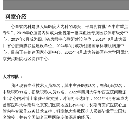
科室介绍
心血管内科是县人民医院大内科的源头、平昌县首批
“巴中市重点
专科”
，
年心血管内科成为全省第一批高血压专病医联体市级分中
2019
心，
年
月成为四川省房颤中心联盟建设单位，
年
月成为四
2019
6
2019
9
川省心脏瓣膜联盟建设单位。
年
月
成功
创建
国家标准版
胸痛中
20
24
3
心，
目前正在创建国家心衰中心。
年
月成
为首都医科大学附属北
2025
4
京安贞医院地区协作中心
.
人才梯队：
我科
现有专业技术人员
名，其中主任医师
名，副
高职称
名，
28
3
2
中级职称
名，初级职称人员
名
。
年四川大学
华西
医院间断派
11
1
2
2022
出
名心内科博士常驻科室
支援
，时间将长达
年
，
年
月有幸成
为
1
5
2025
4
首都医科大学附属北京安贞医院地区协作中心
，长期有安贞医院心血
管内科专家作业务技术支持，
科室绝大多数
医护
人员
都毕业于全国知
名院校，并有
全国
知名三甲医院
专修深造
的经历
。