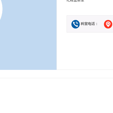
纪检监察室
预约挂号
当天挂号
费用查询
科室电话：
报告查询
健康体检
交通指南
特色医疗
留言反馈