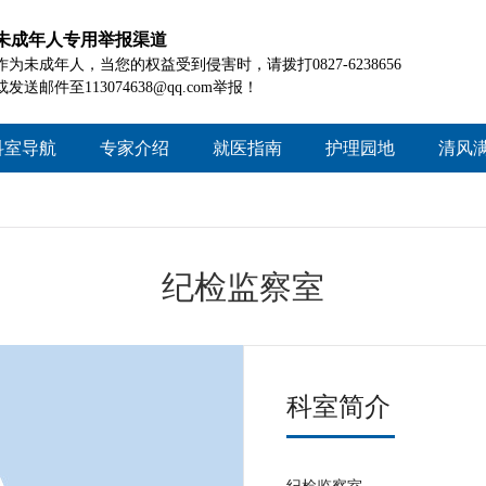
未成年人专用举报渠道
作为未成年人，当您的权益受到侵害时，请拨打0827-6238656
或发送邮件至113074638@qq.com举报！
科室导航
专家介绍
就医指南
护理园地
清风
院本部
就医须知
护理概况
工作
信义院区
门诊时间
护理资讯
好人
患者就医查询
护理风采
政策
纪检监察室
诊疗项目查询
投诉
住院指南
药品信息查询
科室简介
医疗保险
患者交流