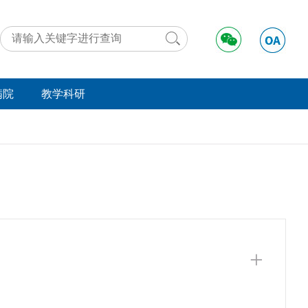
满院
教学科研
动态
工作动态
好事
学术交流
法规
远程医疗
举报
资料下载
实习进修
+