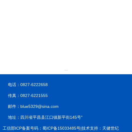
电话：0827-6222658
传真：0827-6221555
邮件：blue5329@sina.com
地址：四川省平昌县江口镇新平街145号"
工信部ICP备案号码：蜀ICP备15033485号|技术支持：天健世纪